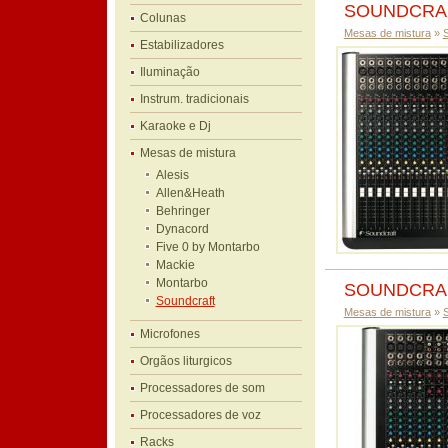
SOUNDCRA
Colunas
Mesas de mistura
»
Estabilizadores
Iluminação
Instrum. tradicionais
Karaoke e Dj
Mesas de mistura
Alesis
Allen&Heath
Behringer
Dynacord
Five 0 by Montarbo
Mackie
Montarbo
SOUNDCRA
Soundcraft
Mesas de mistura
»
Microfones
Orgãos liturgicos
Processadores de som
Processadores de voz
Racks