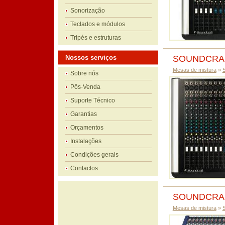
Sonorização
Teclados e módulos
Tripés e estruturas
Nossos serviços
SOUNDCRA
Mesas de mistura
»
Sobre nós
Pôs-Venda
Suporte Técnico
Garantias
Orçamentos
Instalações
Condições gerais
Contactos
SOUNDCRAF
Mesas de mistura
»