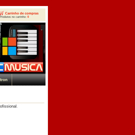
Carrinho de compras
Produtos no carrinho:
0
tron
fissional.