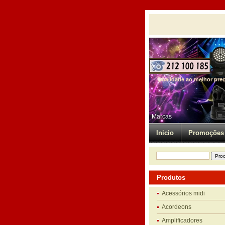
Qualidade ao melhor pre
Marcas
Inicio
Promoções
Produtos
Acessórios midi
Acordeons
Amplificadores