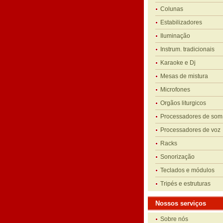
Colunas
Estabilizadores
Iluminação
Instrum. tradicionais
Karaoke e Dj
Mesas de mistura
Microfones
Orgãos liturgicos
Processadores de som
Processadores de voz
Racks
Sonorização
Teclados e módulos
Tripés e estruturas
Nossos serviços
Sobre nós