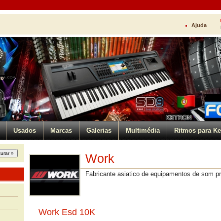
Ajuda
ço
Usados
Marcas
Galerias
Multimédia
Ritmos para Ke
Work
Fabricante asiatico de equipamentos de som pro
Work Esd 10K