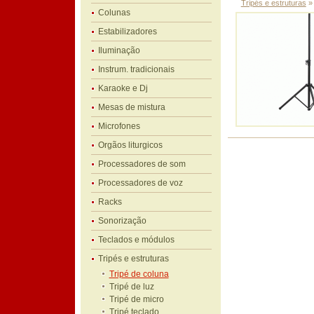
Tripés e estruturas
Colunas
Estabilizadores
Iluminação
Instrum. tradicionais
Karaoke e Dj
Mesas de mistura
Microfones
Orgãos liturgicos
Processadores de som
Processadores de voz
Racks
Sonorização
Teclados e módulos
Tripés e estruturas
Tripé de coluna
Tripé de luz
Tripé de micro
Tripé teclado