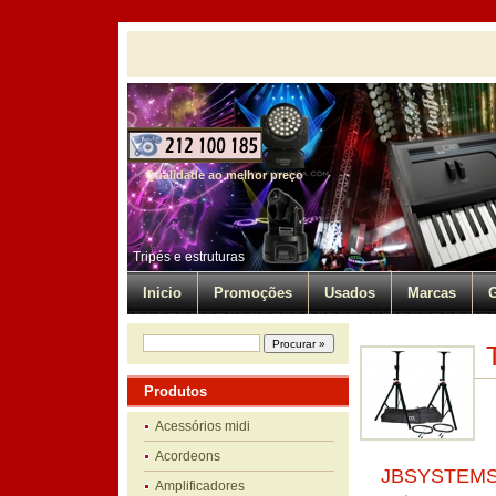
Qualidade ao melhor preço
Tripés e estruturas
Inicio
Promoções
Usados
Marcas
G
Produtos
Acessórios midi
Acordeons
JBSYSTEMS
Amplificadores