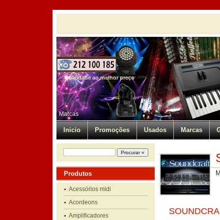
Qualidade ao melhor preço
Marcas
Inicio
Promoções
Usados
Marcas
G
M
Produtos
Acessórios midi
Acordeons
SOUNDCRAF
Amplificadores