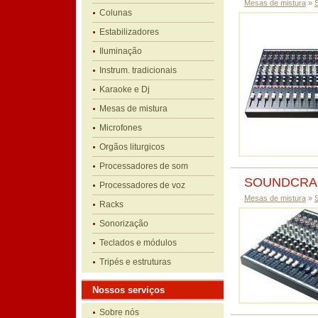
Mesas de mistura
»
Colunas
Estabilizadores
Iluminação
Instrum. tradicionais
Karaoke e Dj
Mesas de mistura
Microfones
Orgãos liturgicos
Processadores de som
SOUNDCRAF
Processadores de voz
Mesas de mistura
»
Racks
Sonorização
Teclados e módulos
Tripés e estruturas
Nossos serviços
Sobre nós