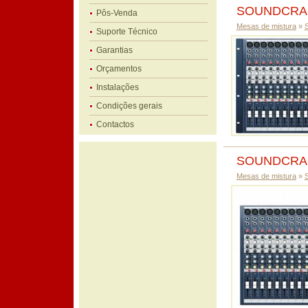
SOUNDCRAF
Pôs-Venda
Mesas de mistura
»
Suporte Técnico
Garantias
Orçamentos
Instalações
Condições gerais
Contactos
SOUNDCRAF
Mesas de mistura
»