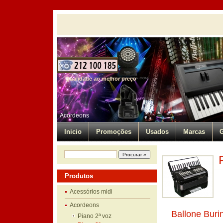
Qualidade ao melhor preço
Acordeons
Inicio
Promoções
Usados
Marcas
G
Produtos
Acessórios midi
Acordeons
Ballone Buri
Piano 2ª voz