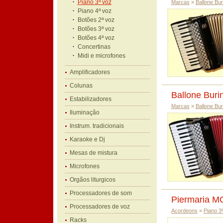
Piano 3ª voz
Marcas
»
Ballone Bur
Piano 4ª voz
Botões 2ª voz
Botões 3ª voz
Botões 4ª voz
Concertinas
Midi e microfones
Amplificadores
Colunas
Ballone Buri
Estabilizadores
Marcas
»
Ballone Bur
Iluminação
Instrum. tradicionais
Karaoke e Dj
Mesas de mistura
Microfones
Orgãos liturgicos
Processadores de som
Piermaria M
Processadores de voz
Acordeons
»
Piano 3
Racks