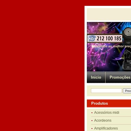
Qualidade ao melhor pre
Inicio
Promoções
Produtos
Acessórios midi
Acordeons
Amplificadores