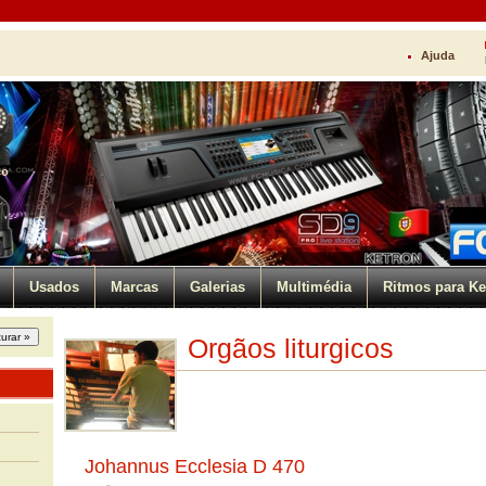
Ajuda
ço
Usados
Marcas
Galerias
Multimédia
Ritmos para Ke
Orgãos liturgicos
Johannus Ecclesia D 470