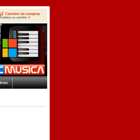
Carrinho de compras
Produtos no carrinho:
0
tron