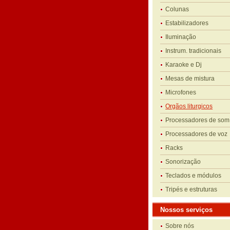
Colunas
Estabilizadores
Iluminação
Instrum. tradicionais
Karaoke e Dj
Mesas de mistura
Microfones
Orgãos liturgicos
Processadores de som
Processadores de voz
Racks
Sonorização
Teclados e módulos
Tripés e estruturas
Nossos serviços
Sobre nós