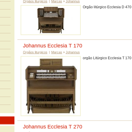
Orgãos liturgicos
|
Marcas
»
Johannus
Orgão litúrgico Ecclesia D 470
Johannus Ecclesia T 170
Orgãos liturgicos
|
Marcas
»
Johannus
orgão Litúrgico Ecclesia T 170
Johannus Ecclesia T 270