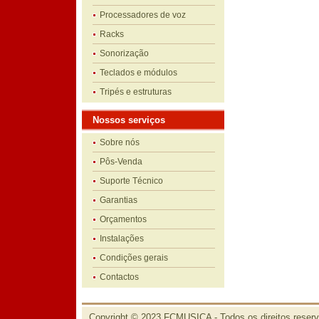
Processadores de voz
Racks
Sonorização
Teclados e módulos
Tripés e estruturas
Nossos serviços
Sobre nós
Pôs-Venda
Suporte Técnico
Garantias
Orçamentos
Instalações
Condições gerais
Contactos
Copyright © 2023 FCMUSICA - Todos os direitos reser