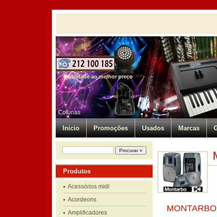
Qualidade ao melhor preço
Colunas
Inicio
Promoções
Usados
Marcas
G
Produtos
Acessórios midi
Acordeons
MONTARBO 
Amplificadores