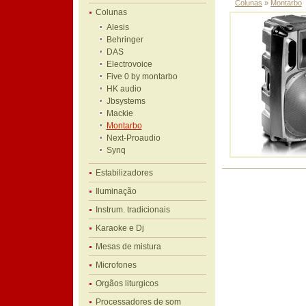
Colunas
»
Montarbo
Colunas
Alesis
Behringer
DAS
Electrovoice
Five 0 by montarbo
HK audio
Jbsystems
Mackie
Montarbo
Next-Proaudio
Synq
Estabilizadores
Iluminação
Instrum. tradicionais
Karaoke e Dj
Mesas de mistura
Microfones
Orgãos liturgicos
Processadores de som