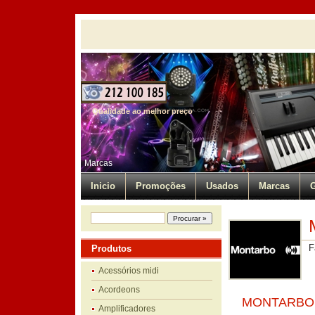
Qualidade ao melhor preço
Marcas
Inicio
Promoções
Usados
Marcas
G
F
Produtos
Acessórios midi
Acordeons
MONTARBO 
Amplificadores