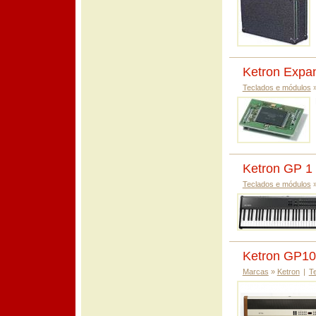
Ketron Expa
Teclados e módulos
Ketron GP 1
Teclados e módulos
Ketron GP1
Marcas
»
Ketron
|
T