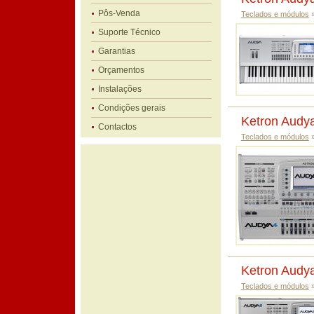
Pôs-Venda
Teclados e módulos
Suporte Técnico
Garantias
Orçamentos
Instalações
Condições gerais
Ketron Audy
Contactos
Teclados e módulos
Ketron Audy
Teclados e módulos