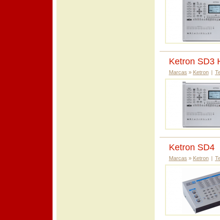
Ketron SD3
Marcas
»
Ketron
|
T
Ketron SD4
Marcas
»
Ketron
|
T