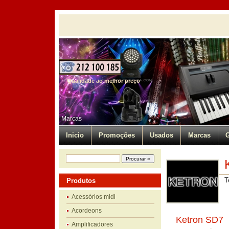
Qualidade ao melhor preço
Marcas
Inicio
Promoções
Usados
Marcas
G
T
Produtos
Acessórios midi
Acordeons
Ketron SD7
Amplificadores