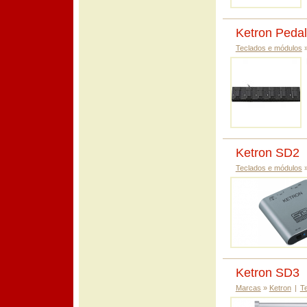
Ketron Pedal
Teclados e módulos
Ketron SD2
Teclados e módulos
Ketron SD3
Marcas
»
Ketron
|
T