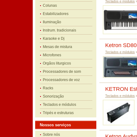
Teclados e módulos
Colunas
Estabilizadores
Iluminação
Instrum. tradicionais
Karaoke e Dj
Ketron SD80
Mesas de mistura
Teclados e módulos
Microfones
Orgãos liturgicos
Processadores de som
Processadores de voz
Racks
KETRON Est
Teclados e módulos
Sonorização
Teclados e módulos
Tripés e estruturas
Nossos serviços
Sobre nós
Ketron Audy