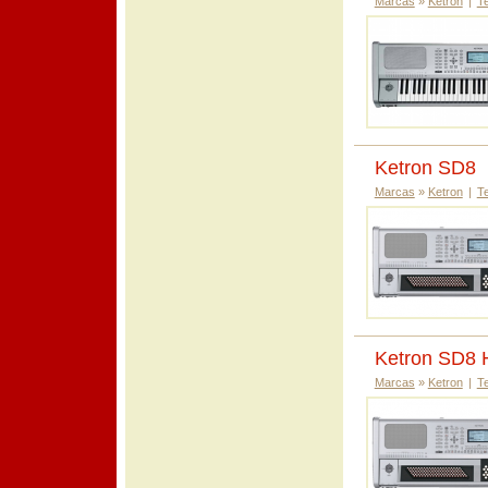
Marcas
»
Ketron
|
T
Ketron SD8
Marcas
»
Ketron
|
T
Ketron SD8
Marcas
»
Ketron
|
T