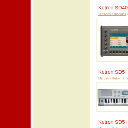
Ketron SD40
Teclados e módulos
Ketron SD5
Marcas
»
Ketron
|
T
Ketron SD5