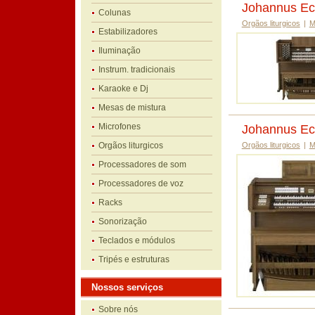
Johannus Ec
Colunas
Orgãos liturgicos
|
M
Estabilizadores
Iluminação
Instrum. tradicionais
Karaoke e Dj
Mesas de mistura
Microfones
Johannus Ec
Orgãos liturgicos
Orgãos liturgicos
|
M
Processadores de som
Processadores de voz
Racks
Sonorização
Teclados e módulos
Tripés e estruturas
Nossos serviços
Sobre nós