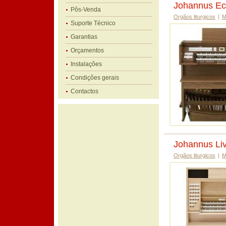
Johannus Ec
Pôs-Venda
Orgãos liturgicos
|
M
Suporte Técnico
Garantias
Orçamentos
Instalações
Condições gerais
Contactos
Johannus Live
Orgãos liturgicos
|
M