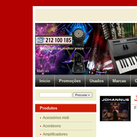
Qualidade ao melhor preço
Marcas
Inicio
Promoções
Usados
Marcas
G
F
Produtos
Acessórios midi
Acordeons
Amplificadores