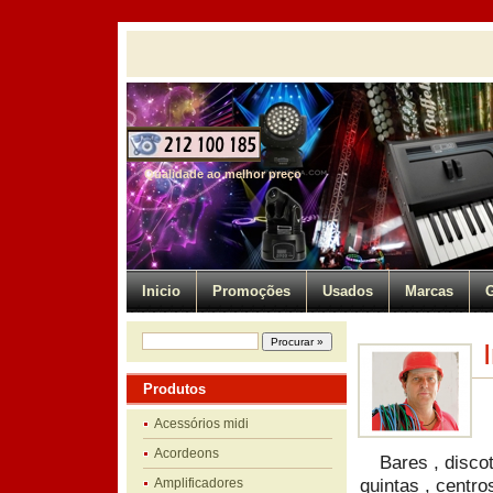
Qualidade ao melhor preço
Inicio
Promoções
Usados
Marcas
G
Produtos
Acessórios midi
Acordeons
Bares , discot
quintas , centro
Amplificadores