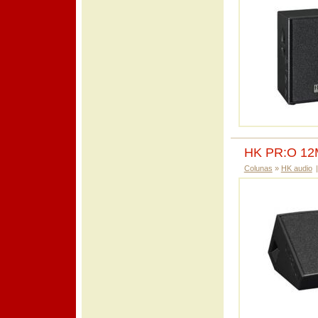
HK PR:O 1
Colunas
»
HK audio
|