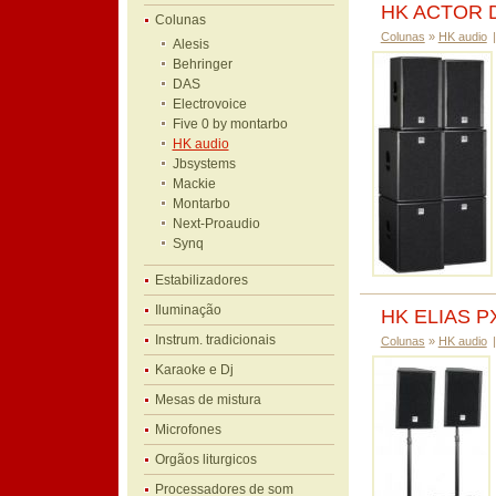
HK ACTOR 
Colunas
Colunas
»
HK audio
|
Alesis
Behringer
DAS
Electrovoice
Five 0 by montarbo
HK audio
Jbsystems
Mackie
Montarbo
Next-Proaudio
Synq
Estabilizadores
Iluminação
HK ELIAS P
Instrum. tradicionais
Colunas
»
HK audio
|
Karaoke e Dj
Mesas de mistura
Microfones
Orgãos liturgicos
Processadores de som