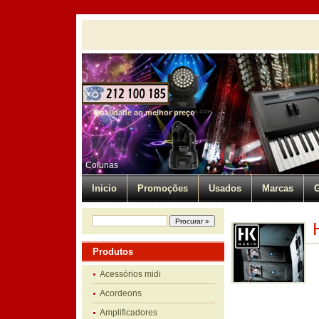
Qualidade ao melhor preço
Colunas
Inicio
Promoções
Usados
Marcas
G
Produtos
Acessórios midi
Acordeons
Amplificadores