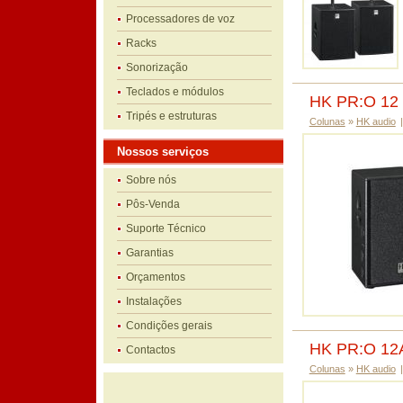
Processadores de voz
Racks
Sonorização
Teclados e módulos
HK PR:O 12
Tripés e estruturas
Colunas
»
HK audio
|
Nossos serviços
Sobre nós
Pôs-Venda
Suporte Técnico
Garantias
Orçamentos
Instalações
Condições gerais
HK PR:O 12
Contactos
Colunas
»
HK audio
|