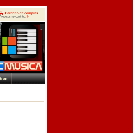
Carrinho de compras
Produtos no carrinho:
0
tron