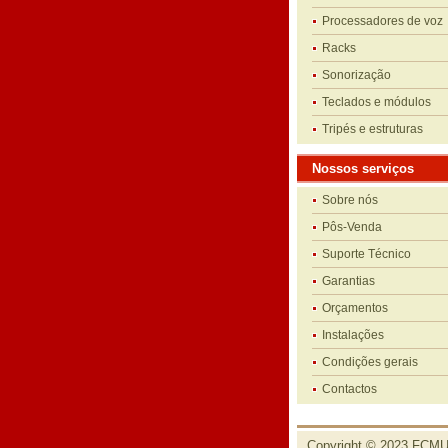
Processadores de voz
Racks
Sonorização
Teclados e módulos
Tripés e estruturas
Nossos serviços
Sobre nós
Pôs-Venda
Suporte Técnico
Garantias
Orçamentos
Instalações
Condições gerais
Contactos
Copyright © 2023 FCMUS