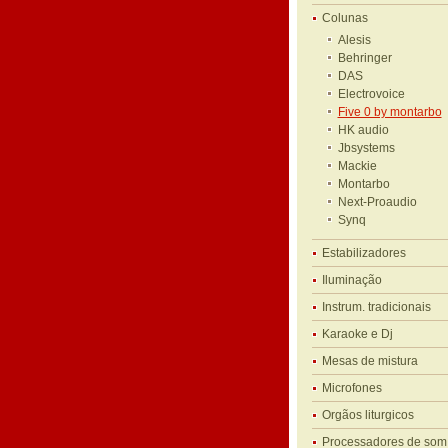
Colunas
Alesis
Behringer
DAS
Electrovoice
Five 0 by montarbo
HK audio
Jbsystems
Mackie
Montarbo
Next-Proaudio
Synq
Estabilizadores
Iluminação
Instrum. tradicionais
Karaoke e Dj
Mesas de mistura
Microfones
Orgãos liturgicos
Processadores de som