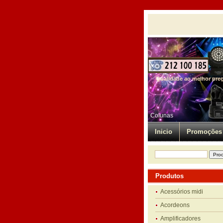
Qualidade ao melhor pre
Colunas
Inicio
Promoções
Produtos
Acessórios midi
Acordeons
Amplificadores