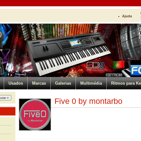
Ajuda
ço
Usados
Marcas
Galerias
Multimédia
Ritmos para Ke
Five 0 by montarbo