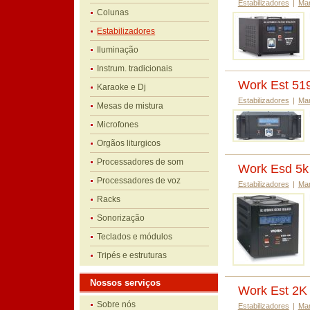
Estabilizadores
|
Ma
Colunas
Estabilizadores
Iluminação
Instrum. tradicionais
Work Est 519
Karaoke e Dj
Estabilizadores
|
Ma
Mesas de mistura
Microfones
Orgãos liturgicos
Processadores de som
Work Esd 5k 
Processadores de voz
Estabilizadores
|
Ma
Racks
Sonorização
Teclados e módulos
Tripés e estruturas
Nossos serviços
Work Est 2K
Sobre nós
Estabilizadores
|
Ma