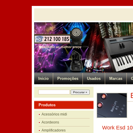
Qualidade ao melhor preço
Inicio
Promoções
Usados
Marcas
G
Produtos
Acessórios midi
Acordeons
Work Esd 1
Amplificadores