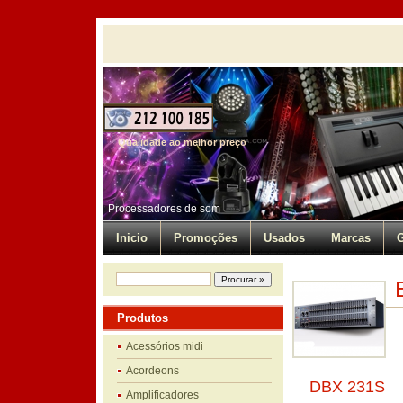
Qualidade ao melhor preço
Processadores de som
Inicio
Promoções
Usados
Marcas
G
Produtos
Acessórios midi
Acordeons
DBX 231S
Amplificadores