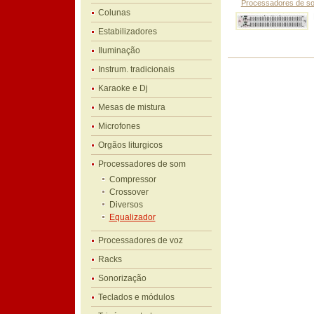
Processadores de s
Colunas
Estabilizadores
Iluminação
Instrum. tradicionais
Karaoke e Dj
Mesas de mistura
Microfones
Orgãos liturgicos
Processadores de som
Compressor
Crossover
Diversos
Equalizador
Processadores de voz
Racks
Sonorização
Teclados e módulos