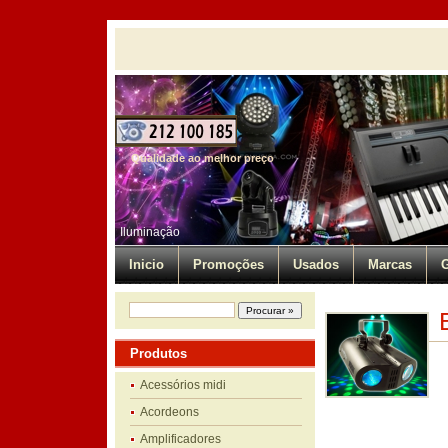
Qualidade ao melhor preço
Iluminação
Inicio
Promoções
Usados
Marcas
G
Produtos
Acessórios midi
Acordeons
Amplificadores