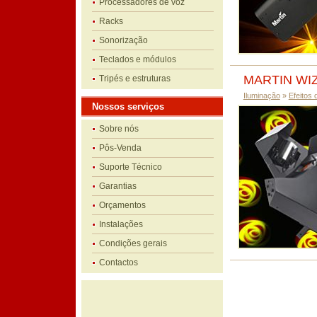
Processadores de voz
Racks
Sonorização
Teclados e módulos
MARTIN WI
Tripés e estruturas
Iluminação
»
Efeitos 
Nossos serviços
Sobre nós
Pôs-Venda
Suporte Técnico
Garantias
Orçamentos
Instalações
Condições gerais
Contactos