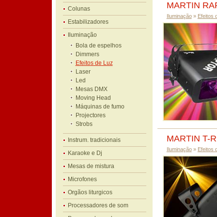
MARTIN RA
Colunas
Iluminação
»
Efeitos 
Estabilizadores
Iluminação
Bola de espelhos
Dimmers
Efeitos de Luz
Laser
Led
Mesas DMX
Moving Head
Máquinas de fumo
Projectores
Strobs
MARTIN T-
Instrum. tradicionais
Iluminação
»
Efeitos 
Karaoke e Dj
Mesas de mistura
Microfones
Orgãos liturgicos
Processadores de som