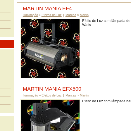
MARTIN MANIA EF4
Iluminação
»
Efeitos de Luz
|
Marcas
»
Martin
Efeito de Luz com lâmpada de
Watts.
MARTIN MANIA EFX500
Iluminação
»
Efeitos de Luz
|
Marcas
»
Martin
Efeito de Luz com lâmpada ha