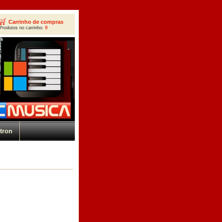
Carrinho de compras
Produtos no carrinho:
0
tron