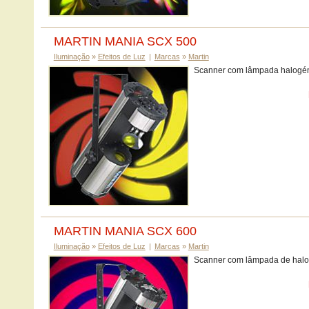
MARTIN MANIA SCX 500
Iluminação
»
Efeitos de Luz
|
Marcas
»
Martin
Scanner com lâmpada halogén
MARTIN MANIA SCX 600
Iluminação
»
Efeitos de Luz
|
Marcas
»
Martin
Scanner com lâmpada de halo