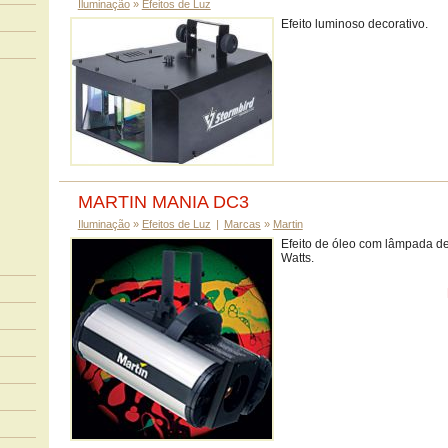
Iluminação
»
Efeitos de Luz
Efeito luminoso decorativo.
MARTIN MANIA DC3
Iluminação
»
Efeitos de Luz
|
Marcas
»
Martin
Efeito de óleo com lâmpada d
Watts.