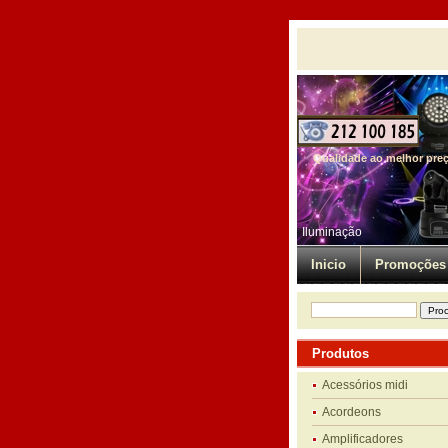
Qualidade ao melhor pre
Iluminação
Inicio
Promoções
Produtos
Acessórios midi
Acordeons
Amplificadores