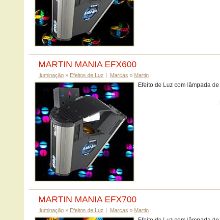
MARTIN MANIA EFX600
Iluminação
»
Efeitos de Luz
|
Marcas
»
Martin
Efeito de Luz com lâmpada de
MARTIN MANIA EFX700
Iluminação
»
Efeitos de Luz
|
Marcas
»
Martin