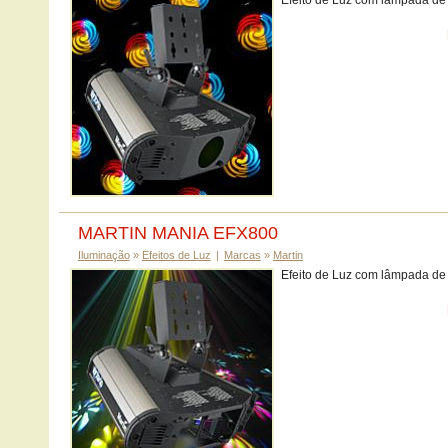
Efeito de Luz com lâmpada de
MARTIN MANIA EFX800
Iluminação
»
Efeitos de Luz
|
Marcas
»
Martin
Efeito de Luz com lâmpada de