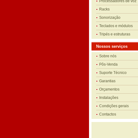
Processadores de voz
Racks
Sonorização
Teclados e módulos
Tripés e estruturas
Nossos serviços
Sobre nós
Pôs-Venda
Suporte Técnico
Garantias
Orçamentos
Instalações
Condições gerais
Contactos