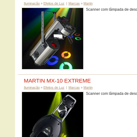
Iluminação
»
Efeitos de Luz
|
Marcas
»
Martin
Scanner com lâmpada de desc
MARTIN MX-10 EXTREME
Iluminação
»
Efeitos de Luz
|
Marcas
»
Martin
Scanner com lâmpada de desc