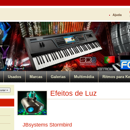
Ajuda
ço
Usados
Marcas
Galerias
Multimédia
Ritmos para Ke
Efeitos de Luz
JBsystems Stormbird