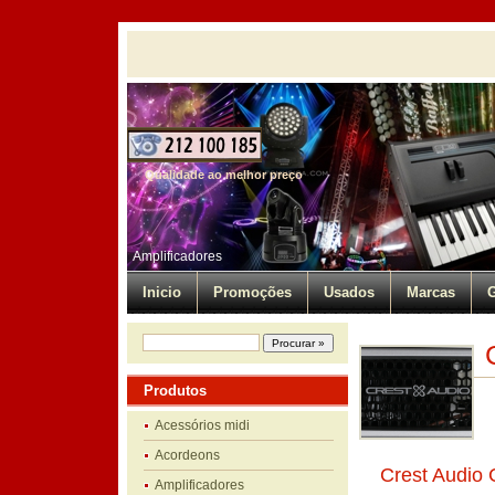
Qualidade ao melhor preço
Amplificadores
Inicio
Promoções
Usados
Marcas
G
Produtos
Acessórios midi
Acordeons
Crest Audio
Amplificadores