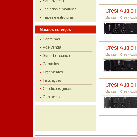
Sonorização
Teclados e módulos
Crest Audio 
Tripés e estruturas
Marcas
»
Crest-Audi
Nossos serviços
Sobre nós
Crest Audio 
Pôs-Venda
Marcas
»
Crest-Audi
Suporte Técnico
Garantias
Orçamentos
Instalações
Crest Audio 
Condições gerais
Marcas
»
Crest-Audi
Contactos