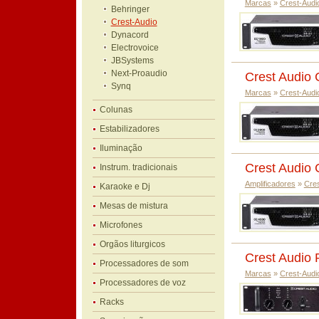
Marcas
»
Crest-Audi
Behringer
Crest-Audio
Dynacord
Electrovoice
JBSystems
Next-Proaudio
Crest Audio
Synq
Marcas
»
Crest-Audi
Colunas
Estabilizadores
Iluminação
Crest Audio
Instrum. tradicionais
Amplificadores
»
Cres
Karaoke e Dj
Mesas de mistura
Microfones
Orgãos liturgicos
Crest Audio 
Processadores de som
Marcas
»
Crest-Audi
Processadores de voz
Racks