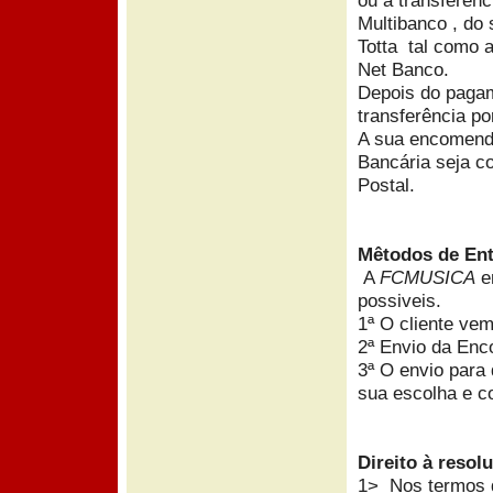
ou a transferênc
Multibanco , do
Totta tal como a
Net Banco.
Depois do pagam
transferência po
A sua encomenda
Bancária seja c
Postal.
Mêtodos de En
A
FCMUSICA
en
possiveis.
1ª O cliente ve
2ª Envio da Enc
3ª O envio para 
sua escolha e c
Direito à resol
1> Nos termos do