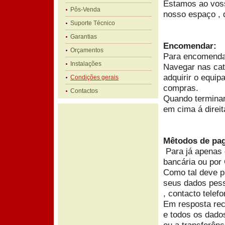
Estamos ao voss
Pôs-Venda
nosso espaço , q
Suporte Técnico
Garantias
Encomendar:
Orçamentos
Para encomendar
Instalações
Navegar nas cat
adquirir o equi
Condições gerais
compras.
Contactos
Quando terminar
em cima á direit
Mêtodos de pa
Para já apenas 
bancária ou por 
Como tal deve pr
seus dados pesso
, contacto telefo
Em resposta rec
e todos os dados