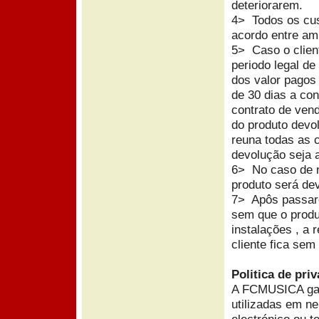
deteriorarem.
4> Todos os cus
acordo entre am
5> Caso o clien
periodo legal d
dos valor pagos
de 30 dias a con
contrato de ven
do produto devo
reuna todas as 
devolução seja 
6> No caso de n
produto será de
7> Apôs passare
sem que o produ
instalações , a 
cliente fica sem 
Politica de pri
A FCMUSICA gar
utilizadas em ne