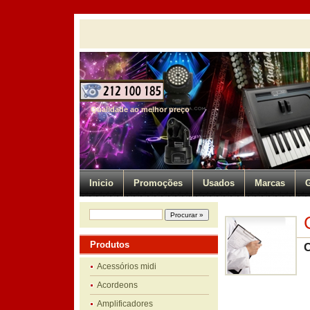
Qualidade ao melhor preço
Inicio
Promoções
Usados
Marcas
G
Produtos
Acessórios midi
Acordeons
Amplificadores