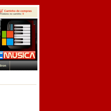
Carrinho de compras
Produtos no carrinho:
0
tron