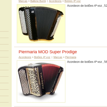
Marcas
»
Ballone Burini
|
Acordeons
»
Botões 4ª voz
Acordeon de botões 4ª voz , 52
Piermaria MOD Super Prodige
Acordeons
»
Botões 4ª voz
|
Marcas
»
Piermaria
Acordeon de botões 4ª voz , 56