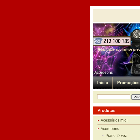
Qualidade ao melhor pre
Acordeons
Inicio
Promoções
Produtos
Acessórios midi
Acordeons
Piano 2ª voz