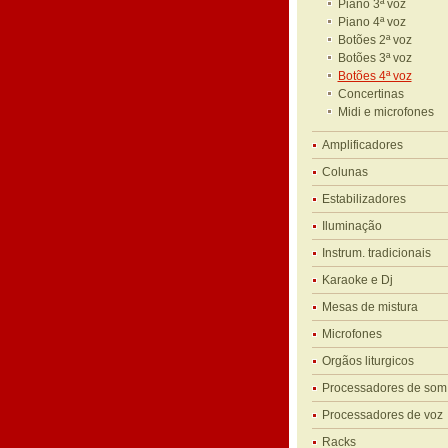
Piano 3ª voz
Piano 4ª voz
Botões 2ª voz
Botões 3ª voz
Botões 4ª voz
Concertinas
Midi e microfones
Amplificadores
Colunas
Estabilizadores
Iluminação
Instrum. tradicionais
Karaoke e Dj
Mesas de mistura
Microfones
Orgãos liturgicos
Processadores de som
Processadores de voz
Racks