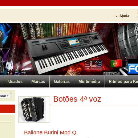
Ajuda
ço
Usados
Marcas
Galerias
Multimédia
Ritmos para Ke
Botões 4ª voz
Ballone Burini Mod Q