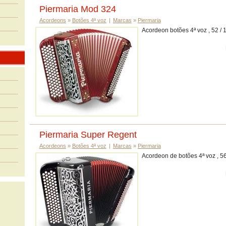
Piermaria Mod 324
Acordeons
»
Botões 4ª voz
|
Marcas
»
Piermaria
Acordeon botões 4ª voz , 52 / 
Piermaria Super Regent
Acordeons
»
Botões 4ª voz
|
Marcas
»
Piermaria
Acordeon de botões 4ª voz , 56