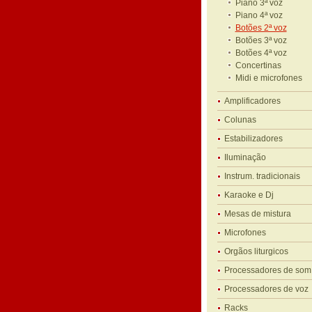
Piano 3ª voz
Piano 4ª voz
Botões 2ª voz
Botões 3ª voz
Botões 4ª voz
Concertinas
Midi e microfones
Amplificadores
Colunas
Estabilizadores
Iluminação
Instrum. tradicionais
Karaoke e Dj
Mesas de mistura
Microfones
Orgãos liturgicos
Processadores de som
Processadores de voz
Racks