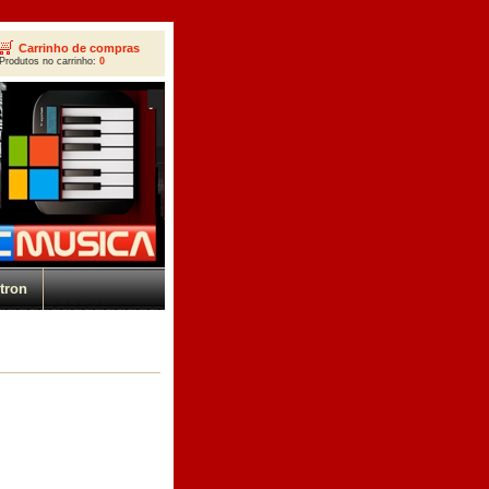
Carrinho de compras
Produtos no carrinho:
0
tron