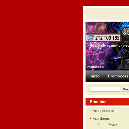
Qualidade ao melhor pre
Acordeons
Inicio
Promoções
Produtos
Acessórios midi
Acordeons
Piano 2ª voz