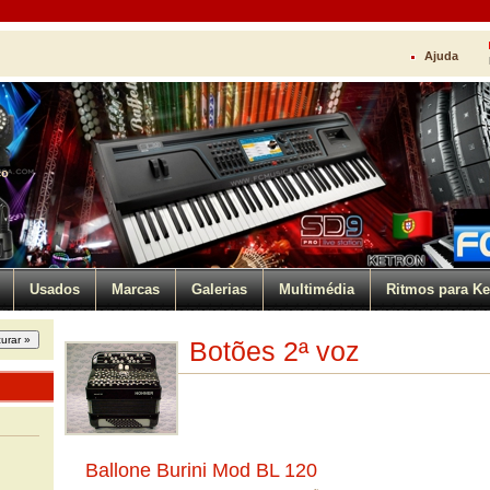
Ajuda
ço
Usados
Marcas
Galerias
Multimédia
Ritmos para Ke
Botões 2ª voz
Ballone Burini Mod BL 120