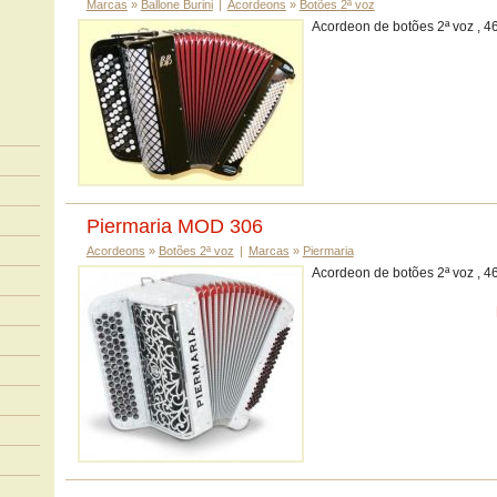
Marcas
»
Ballone Burini
|
Acordeons
»
Botões 2ª voz
Acordeon de botões 2ª voz , 46
Piermaria MOD 306
Acordeons
»
Botões 2ª voz
|
Marcas
»
Piermaria
Acordeon de botões 2ª voz , 46