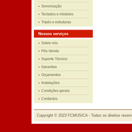
Sonorização
Teclados e módulos
Tripés e estruturas
Nossos serviços
Sobre nós
Pôs-Venda
Suporte Técnico
Garantias
Orçamentos
Instalações
Condições gerais
Contactos
Copyright © 2023 FCMUSICA - Todos os direitos reser