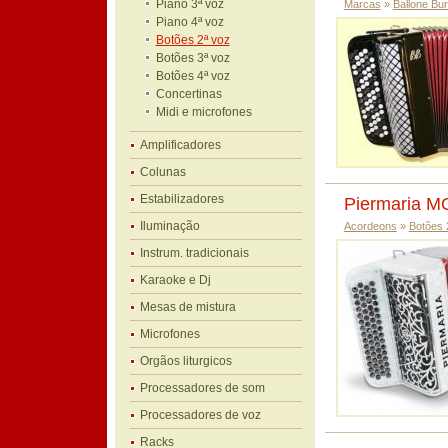
Piano 3ª voz
Marcas
»
Ballone Bur
Piano 4ª voz
Botões 2ª voz
Botões 3ª voz
Botões 4ª voz
Concertinas
Midi e microfones
Amplificadores
Colunas
Estabilizadores
Piermaria M
Iluminação
Acordeons
»
Botões 
Instrum. tradicionais
Karaoke e Dj
Mesas de mistura
Microfones
Orgãos liturgicos
Processadores de som
Processadores de voz
Racks