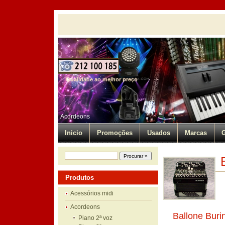
Qualidade ao melhor preço
Acordeons
Inicio
Promoções
Usados
Marcas
G
Produtos
Acessórios midi
Acordeons
Ballone Buri
Piano 2ª voz