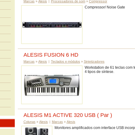
Marcas
»
Alesis
|
Processadores de som
»
Compressor
Compressor/ Noise Gate
ALESIS FUSION 6 HD
Marcas
»
Alesis
|
Teclados e módulos
»
Sintetizadores
Workstation de 61 teclas com te
4 tipos de síntese.
ALESIS M1 ACTIVE 320 USB ( Par )
Colunas
»
Alesis
|
Marcas
»
Alesis
Monitores amplificados com interface USB incor