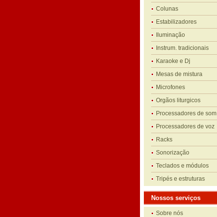
Colunas
Estabilizadores
Iluminação
Instrum. tradicionais
Karaoke e Dj
Mesas de mistura
Microfones
Orgãos liturgicos
Processadores de som
Processadores de voz
Racks
Sonorização
Teclados e módulos
Tripés e estruturas
Nossos serviços
Sobre nós