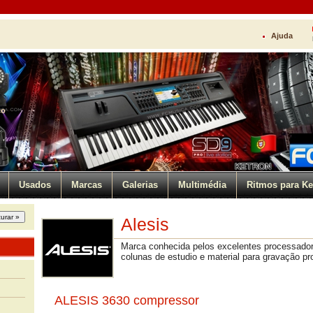
Ajuda
ço
Usados
Marcas
Galerias
Multimédia
Ritmos para Ke
Alesis
Marca conhecida pelos excelentes processador
colunas de estudio e material para gravação pro
ALESIS 3630 compressor