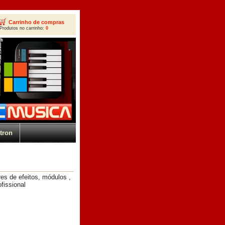
Carrinho de compras
Produtos no carrinho:
0
tron
es de efeitos, módulos ,
fissional