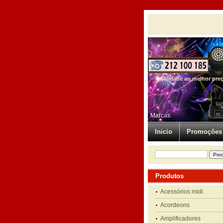
Qualidade ao melhor pre
Marcas
Inicio
Promoções
Produtos
Acessórios midi
Acordeons
Amplificadores