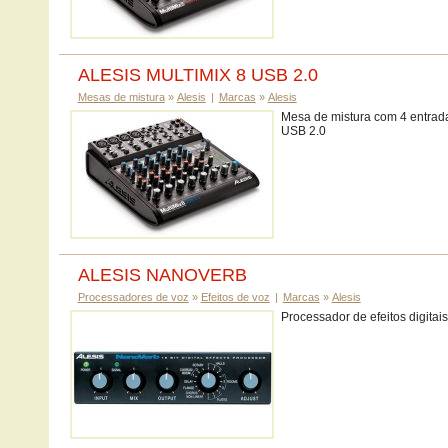
ALESIS MULTIMIX 8 USB 2.0
Mesas de mistura
»
Alesis
|
Marcas
»
Alesis
Mesa de mistura com 4 entrada
USB 2.0
ALESIS NANOVERB
Processadores de voz
»
Efeitos de voz
|
Marcas
»
Alesis
Processador de efeitos digitais