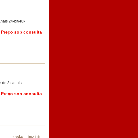
nais 24-bit/48k
Preço sob consulta
e de 8 canais
Preço sob consulta
« voltar
imprimir