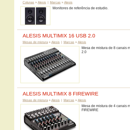
Colunas
»
Alesis
|
Marcas
»
Alesis
Monitores de referência de estudio.
ALESIS MULTIMIX 16 USB 2.0
Mesas de mistura
»
Alesis
|
Marcas
»
Alesis
Mesa de mistura de 8 canais 
2.0
ALESIS MULTIMIX 8 FIREWIRE
Mesas de mistura
»
Alesis
|
Marcas
»
Alesis
Mesa de mistura de 4 canais m
FIREWIRE