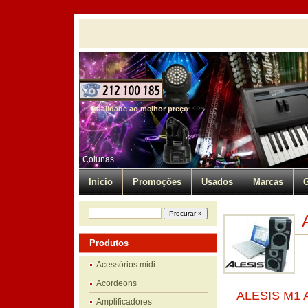
Qualidade ao melhor preço
Colunas
Inicio
Promoções
Usados
Marcas
G
Produtos
Acessórios midi
Acordeons
ALESIS M1 A
Amplificadores