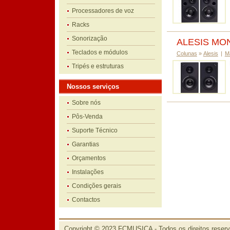
Processadores de voz
Racks
Sonorização
ALESIS MON
Teclados e módulos
Colunas
»
Alesis
|
M
Tripés e estruturas
Nossos serviços
Sobre nós
Pôs-Venda
Suporte Técnico
Garantias
Orçamentos
Instalações
Condições gerais
Contactos
Copyright © 2023 FCMUSICA - Todos os direitos reser