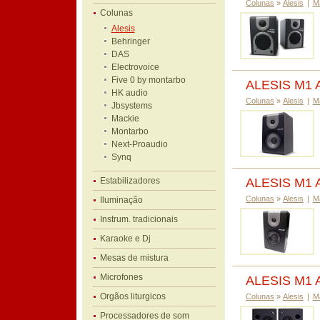
Colunas
»
Alesis
|
M
Colunas
Alesis
Behringer
DAS
Electrovoice
Five 0 by montarbo
ALESIS M1 
HK audio
Colunas
»
Alesis
|
M
Jbsystems
Mackie
Montarbo
Next-Proaudio
Synq
Estabilizadores
ALESIS M1 
Colunas
»
Alesis
|
M
Iluminação
Instrum. tradicionais
Karaoke e Dj
Mesas de mistura
Microfones
ALESIS M1 A
Orgãos liturgicos
Colunas
»
Alesis
|
M
Processadores de som