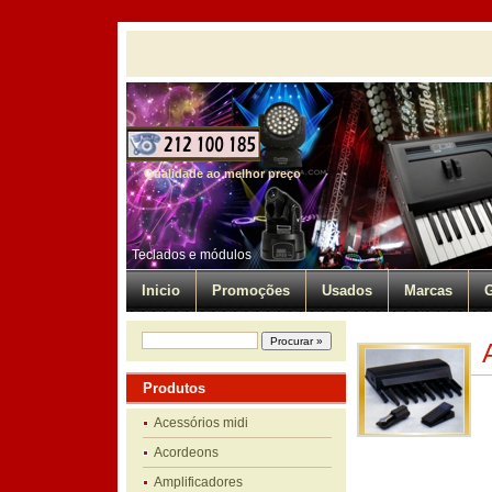
Qualidade ao melhor preço
Teclados e módulos
Inicio
Promoções
Usados
Marcas
G
Produtos
Acessórios midi
Acordeons
Amplificadores