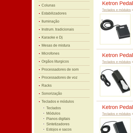
Ketron Pedal
Colunas
Teclados e módulos
Estabilizadores
Iluminação
Instrum. tradicionais
Karaoke e Dj
Mesas de mistura
Microfones
Ketron Pedal
Orgãos liturgicos
Teclados e módulos
Processadores de som
Processadores de voz
Racks
Sonorização
Teclados e módulos
Ketron Peda
Teclados
Módulos
Teclados e módulos
Pianos digitais
Sintetizadores
Estojos e sacos