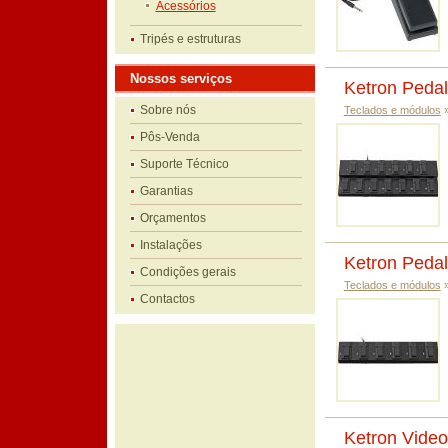
Acessórios
Tripés e estruturas
Nossos serviços
Ketron Pedal
Sobre nós
Teclados e módulos
Pôs-Venda
Suporte Técnico
Garantias
Orçamentos
Instalações
Ketron Pedal
Condições gerais
Teclados e módulos
Contactos
Ketron Video