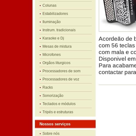
Colunas
Estabilizadores
Iluminação
Instrum. tradicionais
Acordeão de b
Karaoke e Dj
com 56 teclas 
Mesas de mistura
com mala e co
Microfones
Disponivel em
Orgãos liturgicos
Para acabamen
Processadores de som
contactar para
Processadores de voz
Racks
Sonorização
Teclados e módulos
Tripés e estruturas
Nossos serviços
Sobre nós