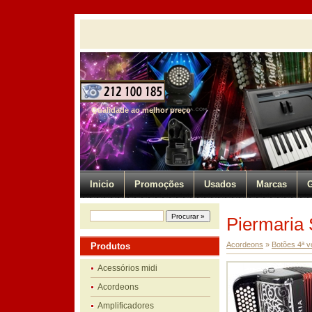
Qualidade ao melhor preço
Inicio
Promoções
Usados
Marcas
G
Piermaria
Acordeons
»
Botões 4ª v
Produtos
Acessórios midi
Acordeons
Amplificadores