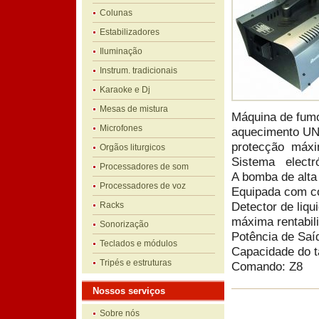
Colunas
Estabilizadores
Iluminação
Instrum. tradicionais
Karaoke e Dj
Mesas de mistura
Máquina de fumo
Microfones
aquecimento UN
protecção máxi
Orgãos liturgicos
Sistema electró
Processadores de som
A bomba de alta
Processadores de voz
Equipada com co
Detector de liq
Racks
máxima rentabil
Sonorização
Potência de Saí
Teclados e módulos
Capacidade do ta
Tripés e estruturas
Comando: Z8
Nossos serviços
Sobre nós