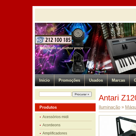
Qualidade ao melhor preço
Inicio
Promoções
Usados
Marcas
G
Antari Z12
Iluminação
»
Máqu
Produtos
Acessórios midi
Acordeons
Amplificadores