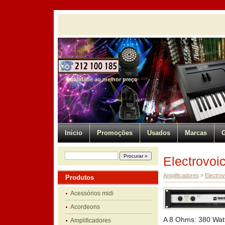
Qualidade ao melhor preço
Inicio
Promoções
Usados
Marcas
G
Electrovoi
Amplificadores
»
Electrov
Produtos
Acessórios midi
Acordeons
A 8 Ohms: 380 Watt
Amplificadores