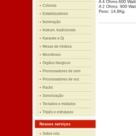
A 4 Ohms:600 Watt
Colunas
A 2 Ohms: 900 Watt
Peso: 14,8Kg.
Estabilizadores
Iluminação
Instrum. tradicionais
Karaoke e Dj
Mesas de mistura
Microfones
Orgãos liturgicos
Processadores de som
Processadores de voz
Racks
Sonorização
Teclados e módulos
Tripés e estruturas
Nossos serviços
Sobre nós