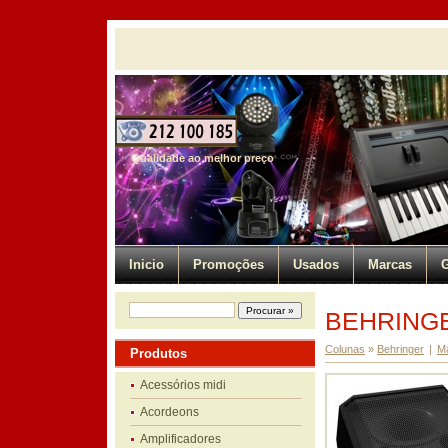
Qualidade ao melhor preço
Inicio
Promoções
Usados
Marcas
G
BEHRINGE
Colunas
»
Behringer
|
M
Produtos
Acessórios midi
Acordeons
Amplificadores