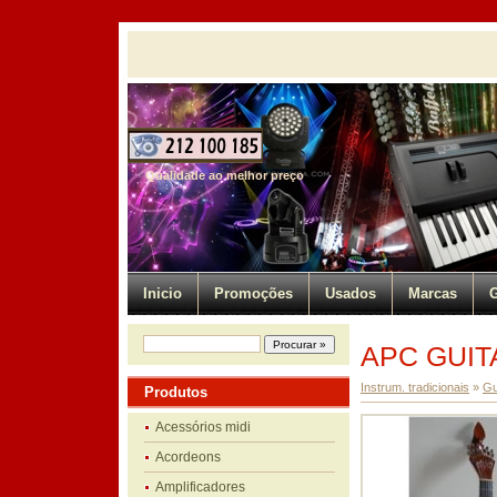
Qualidade ao melhor preço
Inicio
Promoções
Usados
Marcas
G
APC GUIT
Instrum. tradicionais
»
Gu
Produtos
Acessórios midi
Acordeons
Amplificadores