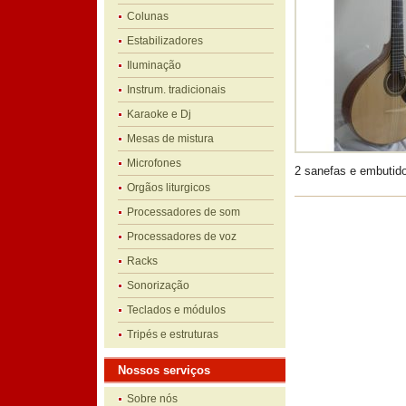
Colunas
Estabilizadores
Iluminação
Instrum. tradicionais
Karaoke e Dj
Mesas de mistura
Microfones
2 sanefas e embutid
Orgãos liturgicos
Processadores de som
Processadores de voz
Racks
Sonorização
Teclados e módulos
Tripés e estruturas
Nossos serviços
Sobre nós