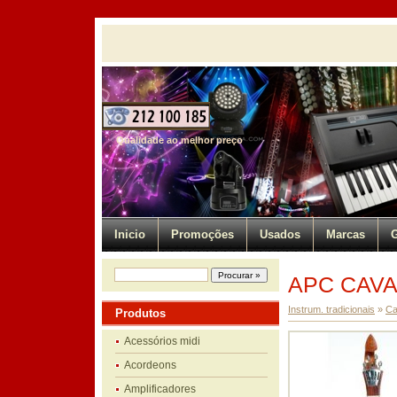
Qualidade ao melhor preço
Inicio
Promoções
Usados
Marcas
G
APC CAVA
Instrum. tradicionais
»
Ca
Produtos
Acessórios midi
Acordeons
Amplificadores