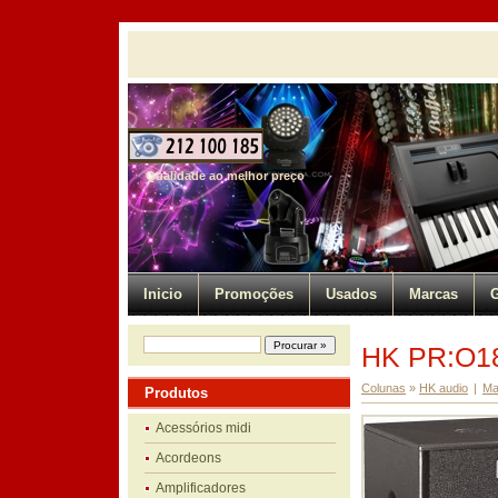
Qualidade ao melhor preço
Inicio
Promoções
Usados
Marcas
G
HK PR:O1
Colunas
»
HK audio
|
Ma
Produtos
Acessórios midi
Acordeons
Amplificadores