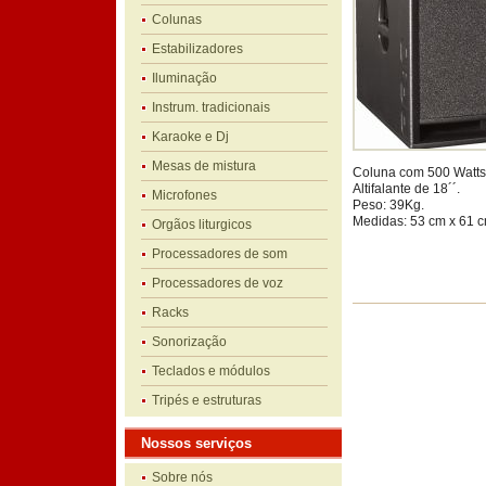
Colunas
Estabilizadores
Iluminação
Instrum. tradicionais
Karaoke e Dj
Mesas de mistura
Coluna com 500 Watt
Altifalante de 18´´.
Microfones
Peso: 39Kg.
Medidas: 53 cm x 61 c
Orgãos liturgicos
Processadores de som
Processadores de voz
Racks
Sonorização
Teclados e módulos
Tripés e estruturas
Nossos serviços
Sobre nós