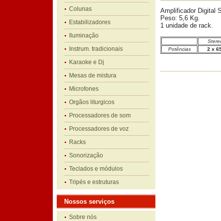
Colunas
Amplificador Digita
Peso: 5,6 Kg.
Estabilizadores
1 unidade de rack.
Iluminação
Stere
Instrum. tradicionais
Potências
2 x 6
Karaoke e Dj
Mesas de mistura
Microfones
Orgãos liturgicos
Processadores de som
Processadores de voz
Racks
Sonorização
Teclados e módulos
Tripés e estruturas
Nossos serviços
Sobre nós