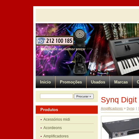
Qualidade ao melhor preço
Inicio
Promoções
Usados
Marcas
G
Synq Digit
Amplificadores
»
Synq
|
Produtos
Acessórios midi
Acordeons
Amplificadores